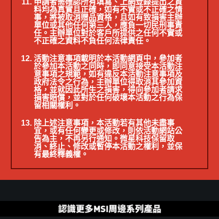
申請者需確認所有填寫、上網登錄提出之資
料均為真實且正確，如有不實或不正確之情
事，將被取消贈品資格，且如有致損害主辦
單位或其他任何第三人，應負一切民刑事責
任。主辦單位對於客戶所提供之任何不實或
不正確之資料不負任何法律責任。
活動注意事項載明於本活動網頁中，參加者
於參加本活動之同時，即同意接受本活動注
意事項之規範，如有違反本活動注意事項及
政府法令之行為，主辦單位得取消其參加資
格，並就因此所生之損害，得向參加者請求
損害賠償，並對於任何破壞本活動之行為保
留相關權利。
除上述注意事項，本活動若有其他未盡事
宜，或有任何變更或修改，則依活動網站公
告為主，不再另行通知。微星科技保留取
消、終止、修改或暫停本活動之權利，並保
有最終釋義權。