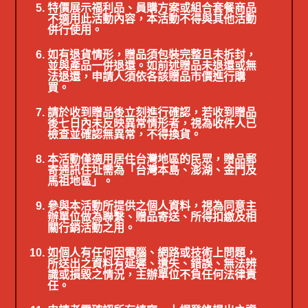
特價展示福利品、員購方案或組合套餐商品
不適用此活動內容，本活動不得與其他活動
併行使用。
如有退貨情形，贈品須包裝完整且未拆封，
並與產品一併退還。如前述贈品未退還或無
法退還，申請人須依各該贈品市價進行購
買。
請於收到贈品後立刻進行確認，若收到贈品
後七日內未反映異常情形者，視為收件人已
檢查並確認無異常，不得換貨。
本活動僅適用居住台灣地區的民眾，贈品郵
寄通訊住址需為「台灣本島、澎湖、金門及
馬祖地區」。
參與本活動所提供之個人資料，視為同意主
辦單位做為聯繫、贈品寄送、所得扣繳及相
關行銷活動之用。
如個人有任何因電腦、網路或技術上問題，
所送出之資料有延遲、遺失、錯誤、無法辨
識或損毀之情況，主辦單位不負任何法律責
任。