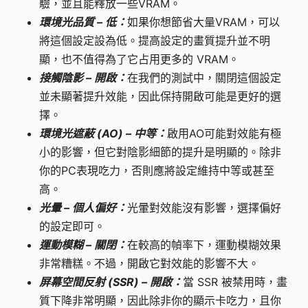
驗，並且能釋放一些VRAM。
環境光品質 – 低：
如果你想節省大量VRAM，可以
將這個設定設為低。提高設定的畫質提升並不明
顯，也不值得為了它占用更多的 VRAM。
接觸陰影 – 開啟：
在我們的測試中，關閉這個設定
並未顯著提升效能，因此保持開啟可能是更好的選
擇。
環境光遮蔽 (AO) – 中等：
啟用AO可能對效能有極
小的影響，但它對陰影細節的提升是明顯的。除非
你的PC表現吃力，否則應將設定維持中等或甚至
高。
光暈 – 個人偏好：
光暈對效能沒有影響，選擇偏好
的設定即可。
運動模糊 – 關閉：
在較高的幀率下，運動模糊效果
非常糟糕。不過，開啟它對效能的影響不大。
屏幕空間反射 (SSR) – 開啟：
當 SSR 被禁用時，畫
質下降非常明顯，因此除非你的顯示卡吃力，且你