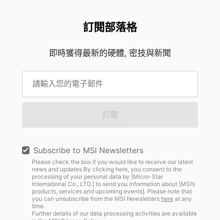
訂閱部落格
即時獲得最新的硬體, 密技與新聞
訂閱
Subscribe to MSI Newsletters
Please check the box if you would like to receive our latest
news and updates.By clicking here, you consent to the
processing of your personal data by [Micro-Star
International Co., LTD.] to send you information about [MSI’s
products, services and upcoming events]. Please note that
you can unsubscribe from the MSI Newsletters
here
at any
time.
Further details of our data processing activities are available