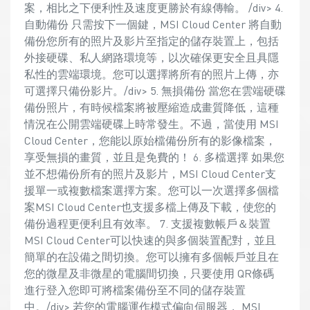
案，相比之下便利性及速度更勝於有線傳輸。 /div> 4.
自動備份 只需按下一個鍵，MSI Cloud Center 將自動
備份您所有的照片及影片至指定的儲存裝置上，包括
外接硬碟、私人網路環境等，以次確保更安全且具隱
私性的雲端環境。您可以選擇將所有的照片上傳，亦
可選擇只備份影片。/div> 5. 無損備份 當您在雲端硬碟
備份照片，有時候檔案將被壓縮造成畫質降低，這種
情況在公開雲端硬碟上時常發生。不過，當使用 MSI
Cloud Center，您能以原始檔備份所有的影像檔案，
享受無損的畫質，並且是免費的！ 6. 多檔選擇 如果您
並不想備份所有的照片及影片，MSI Cloud Center支
援單一或複數檔案選擇方案。您可以一次選擇多個檔
案MSI Cloud Center也支援多檔上傳及下載，使您的
備份過程更便利且有效率。 7. 支援複數帳戶＆裝置
MSI Cloud Center可以快速的與多個裝置配對，並且
簡單的在設備之間切換。您可以擁有多個帳戶並且在
您的微星及非微星的電腦間切換，只要使用 QR條碼
進行登入您即可將檔案備份至不同的儲存裝置
中。/div> 若您的電腦運作模式偏向伺服器， MSI