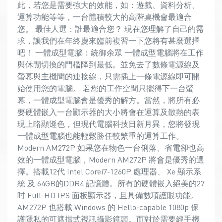
此，若您是需要強大的效能，如：遊戲、資料分析、
運算功能等等，一台體積較大的高階桌機會最適合
您。 最佳人選：誰最適合您？ 現在您理解了自己的需
求，讓我們在年終慶來臨前複習一下您將有甚麼選擇
吧！ 一體成型電腦：統御余眾 一體成型電腦將在工作
與休閒切換的門檻降到最低。並免去了數條電源線及
螢幕與主機間的連接線，只需插上一條電源線即可開
始使用您的電腦。 若您的工作空間只擺得下一台螢
幕，一體成型電腦會是優秀的解方。當然，將所有必
要硬體嵌入一台顯示器的大小將會在運算及散熱的表
現上略顯遜色，但現代電腦科技日新月異，您將發現
一體成型電腦也能輕鬆勝任較繁重的運算工作。
Modern AM272P 如果您在物色一台俐落、省電卻也高
效的一體成型電腦，Modern AM272P 將會是優秀的選
擇。搭載12代 Intel Corei7-1260P 處理器、 Xe 顯示系
統 及 64GB的DDR4 記憶體。所有的硬體嵌入絕美的27
吋 Full-HD IPS 面板顯示器，且具備數項護眼功能。
AM272P 也搭載 Windows 的 Hello-capable 1080p 保
護隱私的可遮擋式視訊攝影鏡頭。而對於需要經手機