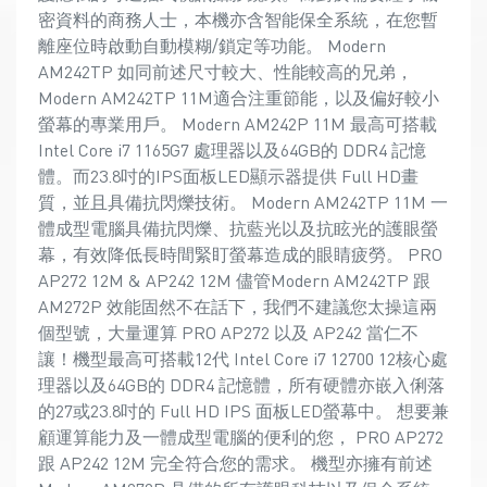
密資料的商務人士，本機亦含智能保全系統，在您暫
離座位時啟動自動模糊/鎖定等功能。 Modern
AM242TP 如同前述尺寸較大、性能較高的兄弟，
Modern AM242TP 11M適合注重節能，以及偏好較小
螢幕的專業用戶。 Modern AM242P 11M 最高可搭載
Intel Core i7 1165G7 處理器以及64GB的 DDR4 記憶
體。而23.8吋的IPS面板LED顯示器提供 Full HD畫
質，並且具備抗閃爍技術。 Modern AM242TP 11M 一
體成型電腦具備抗閃爍、抗藍光以及抗眩光的護眼螢
幕，有效降低長時間緊盯螢幕造成的眼睛疲勞。 PRO
AP272 12M & AP242 12M 儘管Modern AM242TP 跟
AM272P 效能固然不在話下，我們不建議您太操這兩
個型號，大量運算 PRO AP272 以及 AP242 當仁不
讓！機型最高可搭載12代 Intel Core i7 12700 12核心處
理器以及64GB的 DDR4 記憶體，所有硬體亦嵌入俐落
的27或23.8吋的 Full HD IPS 面板LED螢幕中。 想要兼
顧運算能力及一體成型電腦的便利的您， PRO AP272
跟 AP242 12M 完全符合您的需求。 機型亦擁有前述