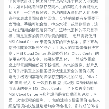
中長輩或許在手機上有成千上萬張孫子孫女的可愛照
片，如果因此遇到儲存空間不足的問題而不再能拍更
多照片，一定會很難過。更壞的情況是他們因此遺失
這些家庭成員間珍貴的回憶。 定時的備份有多重要不
言而喻。手機可能會壞、掉進水裡，或誤刪檔案，這
些無法預期的情況屢見不鮮。這時您丟掉的不只是手
機，而是重要的資訊或珍貴的回憶。. 您只需要使用
MSI Cloud Center 來備份所有的重要檔案，接下來為
您提供關於本服務的簡介： 1. 私人的雲端備份解決方
案，MSI Cloud Center 為您效勞 MSI Cloud Center 的
使用者得以在安卓、蘋果裝置及 MSI 一體成型電腦、
桌上型電腦間備份及下載檔案。為您的圖像、影片及
任何手持裝置上的檔案提供快速且安全的備份方案，
避免手機遇到雲端硬碟儲存空間不足的問題。/div> 2.
QR 條碼 登入 ＆ 一次性授權 您可以使用QR條碼簡單
而迅速的登入 MSI Cloud Center，至下次再度啟動
MSI Cloud Center時您的設備將會自動互相連結，享
受一次性授權的便利。 3. 無線連接＆檔案備份 在私人
網路環境內快速且透過無線傳輸相片、影片或任何檔