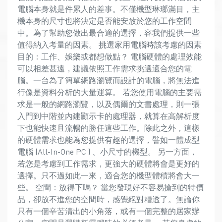
電腦本身就是件累人的差事。不僅機型琳瑯滿目，主
機本身的尺寸也將決定是否能安放於您的工作空間
中。為了幫助您做出最合適的選擇，容我們提供一些
值得納入考量的因素。 挑選家用電腦時該考慮的因素
目的：工作、娛樂或都想做點？ 電腦硬體的處理效能
可以相差甚遠，建議依照工作需求挑選適合您的電
腦。一台為了簡單網路瀏覽而設計的電腦，將無法進
行像是資料分析的大量運算。 若您使用電腦的主要需
求是一般的網路瀏覽，以及偶爾的文書處理，則一張
入門到中階並內建顯示卡的處理器，就算在高解析度
下也能快速且流暢的勝任這些工作。除此之外，這樣
的硬體需求也能為您提供有趣的選擇，譬如一體成型
電腦 (All-In-One PC ) 、小尺寸的機型。 另一方面，
若您是考慮到工作需求，更強大的硬體將會是更好的
選擇。只不過如此一來，適合您的機型體積將會大一
些。 空間：放得下嗎？ 當您發現好不容易搶到的特價
品，卻放不進您的空間時，感覺絕對糟透了。無論你
只有一個辛苦清出的小角落，或有一個完整的居家辦