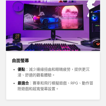
曲面螢幕
優點
：減少邊緣扭曲和眼睛疲勞，提供更沉
浸、舒適的觀看體驗。
最適合
：賽車和飛行模擬遊戲、RPG、動作冒
險遊戲和超寬螢幕設置。