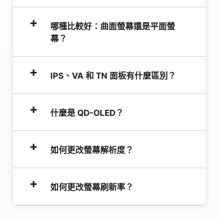
螢幕尺寸是從螢幕一角到對角的角落，沿對角
哪種比較好：曲面螢幕還是平面螢
線量測，不包含外框邊框。這個對角線長度
幕？
（以英吋為單位）就是螢幕的官方尺寸。
曲面與平面螢幕各有其優點。曲面螢幕能增強
IPS、VA 和 TN 面板有什麼區別？
遊戲與娛樂時的沉浸感，而平面螢幕則在視覺
一致性與擺放彈性上表現較佳，特別適合工作
IPS、VA 和 TN 是 LCD 面板的類型，各有不
或多螢幕配置。請依照你的使用情境與桌面空
什麼是 QD-OLED？
同的優缺點。以下是快速比較：
間來做選擇。
了解更多：
曲面螢幕 vs. 平面螢幕
QD-OLED 是 Quantum Dot Organic Light-
面板
如何更改螢幕解析度？
TN
VA
IPS
Emitting Diode（量子點有機發光二極體）的
類型
縮寫。它將傳統 OLED 技術與量子點層結合，
對比
可以在裝置的「顯示設定」中變更解析度，選
低
高
中等
以提升色彩精準度、亮度與整體畫質。QD-
如何更改螢幕刷新率？
度
取你想要的解析度選項即可。通常建議維持使
OLED 面板可呈現鮮豔色彩、深邃黑階、更高
色彩
用標示為「建議」的解析度。
峰值亮度以及極快反應時間，非常適合遊戲、
準確
低
中等
高