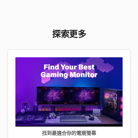
可以在「顯示設定」中的「進階顯示設定」或
內容創作與劇院級觀影體驗。
度
類似的系統選項裡調整刷新率。
了解更多：
MSI 最佳 QD-OLED 螢幕
視角
狹窄
中等
寬廣
反應
探索更多
優秀
中等
良好
時間
找到最適合你的電競螢幕